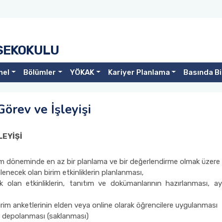
SEKOKULU
nel
Bölümler
YÖKAK
Kariyer Planlama
Basında B
örev ve İşleyişi
LEYİŞİ
m döneminde en az bir planlama ve bir değerlendirme olmak üzere i
necek olan birim etkinliklerin planlanması,
 olan etkinliklerin, tanıtım ve dokümanlarının hazırlanması, a
ldirim anketlerinin elden veya online olarak öğrencilere uygulanması
nin depolanması (saklanması)