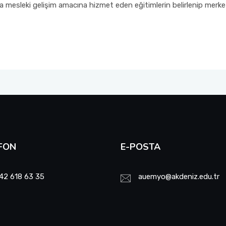
da mesleki gelişim amacına hizmet eden eğitimlerin belirlenip merkez
FON
E-POSTA
42 618 63 35
auemyo@akdeniz.edu.tr