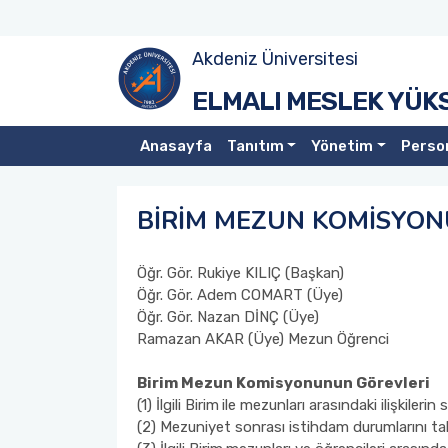
Akdeniz Üniversitesi
Okulumuz
Yüksekokul Müdürlüğü
Akademik Personel
Bilgisayar Teknolojileri
Toplumsal Duyarlılık ve Katkı Projeleri Koordinatörlüğü
Koordinatörler
A.Ü Kariyer Merkezi
ELMALI MESLEK YÜK
Elmalı MYO Organizasyon Şeması
Yüksekokul Kurulu
İdari Personel
Bitkisel ve Hayvansal Üretim
Tanıtım
Birim Etkinlik Komisyonu Görev ve İşleyişi
Yetenek Kapısı
Anasayfa
Tanıtım
Yönetim
Perso
Elmalı İlçemiz
Yüksekokul Yönetim Kurulu
Elektrik ve Enerji
Tamamlanmış Projeler
Birim Etkinlik Komisyonu Üyeleri
Kariyerin Kontrol Altında
BİRİM MEZUN KOMİSYON
Fotoğraf Galerisi
Elektronik ve Otomasyon
Birim Danışma Kurulu
Mezuniyet Bilgi Sistemi
Öğr. Gör. Rukiye KILIÇ (Başkan)
Müdürlerimiz
Makine ve Metal Teknolojileri
Birim Mezun Komisyonu
Staj ve İş Duyuruları
Öğr. Gör. Adem COMART (Üye)
Öğr. Gör. Nazan DİNÇ (Üye)
Misyon & Vizyon
Muhasebe ve Vergi
Kalite Komisyonu
Kariyer Kapısı
Ramazan AKAR (Üye) Mezun Öğrenci
Faaliyet Raporu
Mülkiyet ve Koruma Güvenlik
Raporlar
Mezuniyet Kariyer Anketi
Birim
Mezun Komisyonunun Görevleri
(1) İlgili Birim
ile mezunları arasındaki ilişkileri
(2) Mezuniyet sonrası istihdam durumlarını ta
Yönetim ve Organizasyon