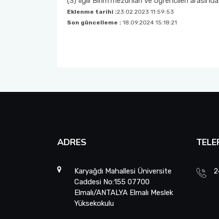
(3) İlgili Birim
mezunları ve öğrencileri arasında 
Eklenme tarihi :
23.02.2023 11:59:53
Son güncelleme :
18.09.2024 15:18:21
ADRES
TELE
Karyağdı Mahallesi Üniversite
2
Caddesi No:155 07700
Elmalı/ANTALYA Elmalı Meslek
Yüksekokulu