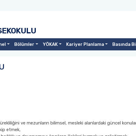
SEKOKULU
nel
Bölümler
YÖKAK
Kariyer Planlama
Basında B
U
n sürekliliğini ve mezunların bilimsel, mesleki alanlardaki güncel kon
kip etmek,