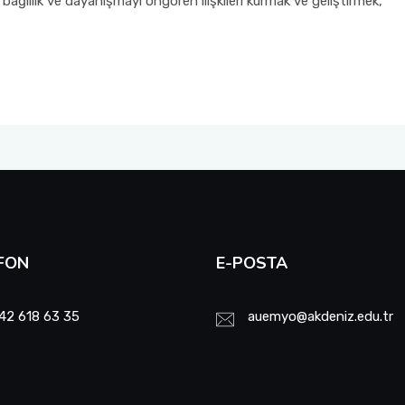
bağlılık ve dayanışmayı öngören ilişkileri kurmak ve geliştirmek,
FON
E-POSTA
42 618 63 35
auemyo@akdeniz.edu.tr